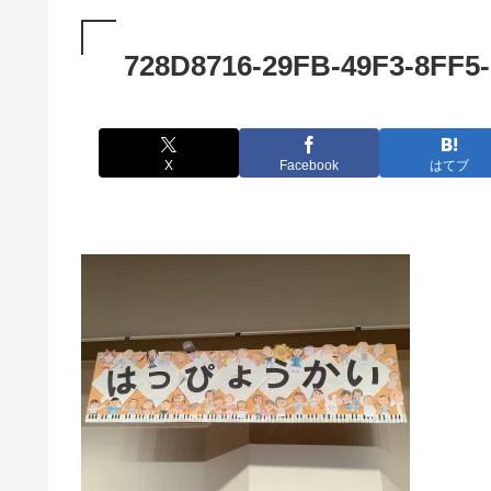
728D8716-29FB-49F3-8FF5
X
Facebook
はてブ