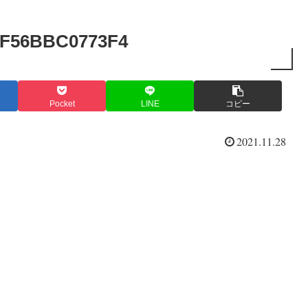
-F56BBC0773F4
Pocket
LINE
コピー
2021.11.28